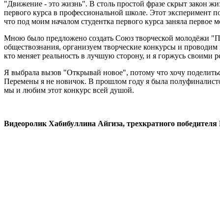
"Движение - это жизнь". В столь простой фразе скрыт закон ж
первого курса в профессиональной школе. Этот эксперимент поз
что под моим началом студентка первого курса заняла первое ме
Мною было предложено создать Союз творческой молодёжи "По
обществознания, организуем творческие конкурсы и проводим 
кто меняет реальность в лучшую сторону, и я горжусь своими р
Я выбрала вызов "Открывай новое", потому что хочу поделить
Перемены я не новичок. В прошлом году я была полуфиналистом
мы и любим этот конкурс всей душой.
Видеоролик Хабибуллина Айгиза, трехкратного победител