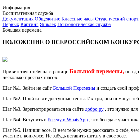
Информация
Воспитательная служба
Документация
Общежитие
Классные часы
Студенческий спор
Первых
Картинг
Яшьлек
Психологическая служба
Большая перемена
ПОЛОЖЕНИЕ О ВСЕРОССИЙСКОМ КОНКУРС
Большой перемены,
Приветствую тебя на странице
она до
несколько простых шагов!
Шаг №1. Зайти на сайт
Большой Перемены
и создать свой проф
Шаг №2. Пройти все доступные тесты. Их три, она помогут тебе
Шаг №3. Зарегистрироваться на сайте
добро.ру
, это нужно для
Шаг №4. Вступить в
беседу в WhatsApp
, это беседа с участни
Шаг №5. Напиши эссе. В нем тебе нужно рассказать о себе, чем
участие в конкурсе. Не забудь вставить цитату в свое эссе.