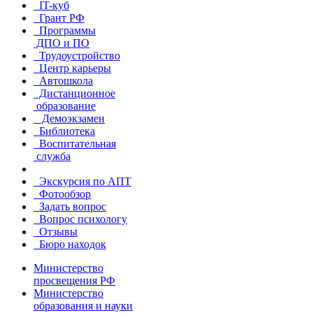
IT-куб
Грант РФ
Программы
ДПО и ПО
Трудоустройство
Центр карьеры
Автошкола
Дистанционное
образование
Демоэкзамен
Библиотека
Воспитательная
служба
Экскурсия по АПТ
Фотообзор
Задать вопрос
Вопрос психологу
Отзывы
Бюро находок
Министерство
просвещения РФ
Министерство
образования и науки