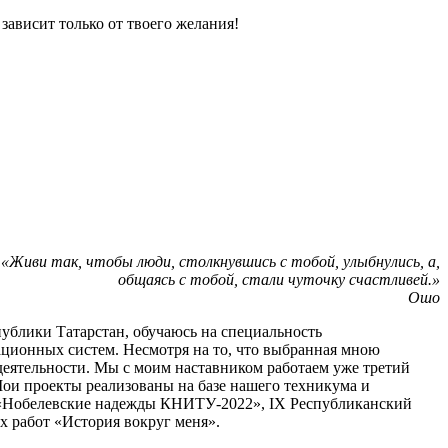
зависит только от твоего желания!
«Живи так, чтобы люди, столкнувшись с тобой, улыбнулись, а,
общаясь с тобой, стали чуточку счастливей.»
Ошо
спублики Татарстан, обучаюсь на специальность
ионных систем. Несмотря на то, что выбранная мною
 деятельности. Мы с моим наставником работаем уже третий
Мои проекты реализованы на базе нашего техникума и
рс «Нобелевские надежды КНИТУ-2022», IX Республиканский
х работ «История вокруг меня».