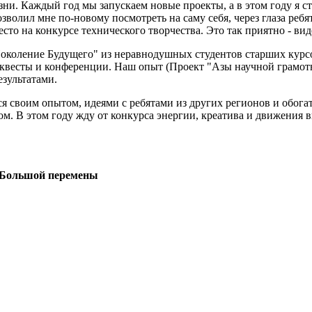
изни. Каждый год мы запускаем новые проекты, а в этом году я
волил мне по-новому посмотреть на саму себя, через глаза ребят
сто на конкурсе технического творчества. Это так приятно - виде
коление Будущего" из неравнодушных студентов старших курсо
квесты и конференции. Наш опыт (Проект "Азы научной грамотн
езультатами.
ся своим опытом, идеями с ребятами из других регионов и обог
. В этом году жду от конкурса энергии, креатива и движения вп
я Большой перемены