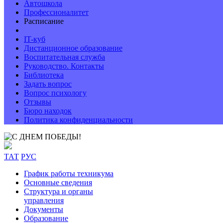
Автошкола
Профессионалитет
Расписание
IT-куб
Дистанционное образование
Воспитательная служба
Руководство. Контакты
Библиотека
Задать вопрос
Вопрос психологу
Отзывы
Бюро находок
Политика конфиденциальности
ТАТ
РУС
График работы техникума
Основные сведения
Структура и органы
управления
Документы
Образование