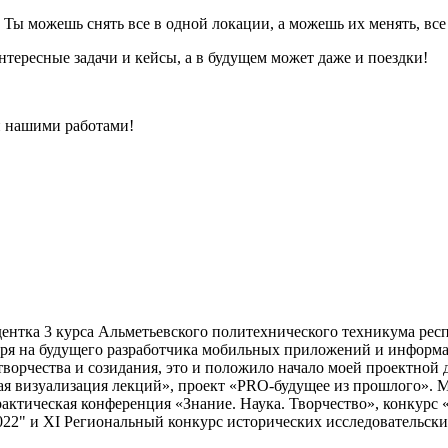
Ты можешь снять все в одной локации, а можешь их менять, все 
интересные задачи и кейсы, а в будущем может даже и поездки!
ой нашими работами!
тудентка 3 курса Альметьевского политехнического техникума ре
я на будущего разработчика мобильных приложений и информац
 творчества и созидания, это и положило начало моей проектной
ная визуализация лекций», проект «PRO-будущее из прошлого». 
практическая конференция «Знание. Наука. Творчество», конку
022" и XI Региональный конкурс исторических исследовательски