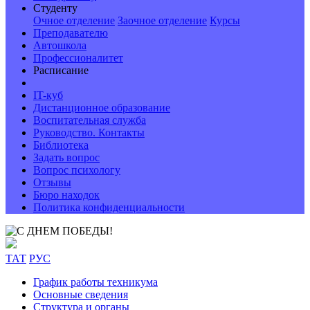
Студенту
Очное отделение
Заочное отделение
Курсы
Преподавателю
Автошкола
Профессионалитет
Расписание
IT-куб
Дистанционное образование
Воспитательная служба
Руководство. Контакты
Библиотека
Задать вопрос
Вопрос психологу
Отзывы
Бюро находок
Политика конфиденциальности
ТАТ
РУС
График работы техникума
Основные сведения
Структура и органы