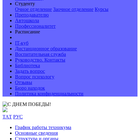
Студенту
Очное отделение
Заочное отделение
Курсы
Преподавателю
Автошкола
Профессионалитет
Расписание
IT-куб
Дистанционное образование
Воспитательная служба
Руководство. Контакты
Библиотека
Задать вопрос
Вопрос психологу
Отзывы
Бюро находок
Политика конфиденциальности
ТАТ
РУС
График работы техникума
Основные сведения
Структура и органы