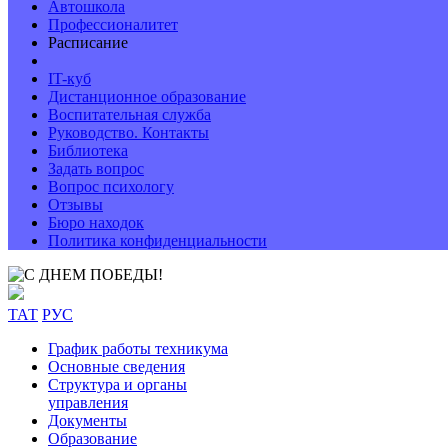
Автошкола
Профессионалитет
Расписание
IT-куб
Дистанционное образование
Воспитательная служба
Руководство. Контакты
Библиотека
Задать вопрос
Вопрос психологу
Отзывы
Бюро находок
Политика конфиденциальности
ТАТ
РУС
График работы техникума
Основные сведения
Структура и органы
управления
Документы
Образование