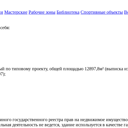
ии
Мастерские
Рабочие зоны
Библиотека
Спортивные объекты
В
себя:
й по типовому проекту, общей площадью 12897,8м² (выписка из
7);
ого государственного реестра прав на недвижимое имущество и 
ьная деятельность не ведется, здание используется в качестве га