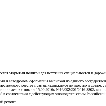
еется открытый полигон для нефтяных специальностей и дорожн
ми и автодромом оформлены выпиской из единого государственн
дарственного реестра прав на недвижимое имущество и сделок с 
во и сделок с ним от 15.09.2016г. №16/092/201/2016-3802, выпи
808 в соответствии с действующим законодательством Российско
ый ремонт.