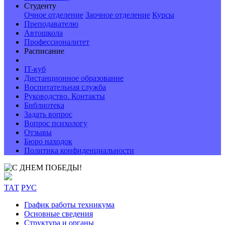
Студенту
Очное отделение
Заочное отделение
Курсы
Преподавателю
Автошкола
Профессионалитет
Расписание
IT-куб
Дистанционное образование
Воспитательная служба
Руководство. Контакты
Библиотека
Задать вопрос
Вопрос психологу
Отзывы
Бюро находок
Политика конфиденциальности
ТАТ
РУС
График работы техникума
Основные сведения
Структура и органы