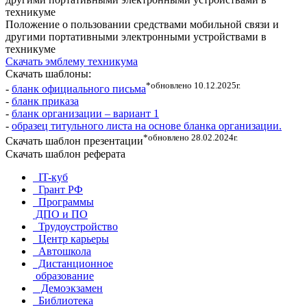
техникуме
Положение о пользовании средствами мобильной связи и
другими портативными электронными устройствами в
техникуме
Скачать эмблему техникума
Скачать шаблоны:
*обновлено 10.12.2025г.
-
бланк официального письма
-
бланк приказа
-
бланк организации – вариант 1
-
образец титульного листа на основе бланка организации.
*обновлено 28.02.2024г.
Скачать шаблон презентации
Скачать шаблон реферата
IT-куб
Грант РФ
Программы
ДПО и ПО
Трудоустройство
Центр карьеры
Автошкола
Дистанционное
образование
Демоэкзамен
Библиотека