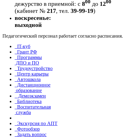
00
00
дежурство в приемной:
с
8
до
12
(кабинет №
217
, тел.
39-99-19
)
воскресенье:
выходной
Педагогический персонал работает согласно расписания.
IT-куб
Грант РФ
Программы
ДПО и ПО
Трудоустройство
Центр карьеры
Автошкола
Дистанционное
образование
Демоэкзамен
Библиотека
Воспитательная
служба
Экскурсия по АПТ
Фотообзор
Задать вопрос