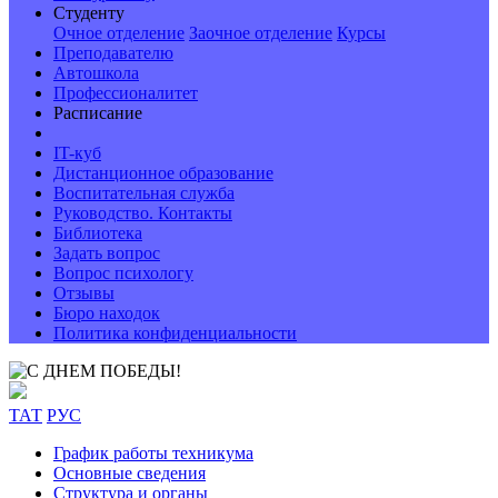
Студенту
Очное отделение
Заочное отделение
Курсы
Преподавателю
Автошкола
Профессионалитет
Расписание
IT-куб
Дистанционное образование
Воспитательная служба
Руководство. Контакты
Библиотека
Задать вопрос
Вопрос психологу
Отзывы
Бюро находок
Политика конфиденциальности
ТАТ
РУС
График работы техникума
Основные сведения
Структура и органы