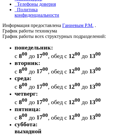
Телефоны доверия
Политика
конфиденциальности
Информация предоставлена
Ганиевым Р.М.
.
График работы техникума
График работы всех структурных подразделений:
понедельник:
00
00
00
00
с
8
до
17
,
обед
с
12
до
13
вторник:
00
00
00
00
с
8
до
17
,
обед
с
12
до
13
среда:
00
00
00
00
с
8
до
17
,
обед
с
12
до
13
четверг:
00
00
00
00
с
8
до
17
,
обед
с
12
до
13
пятница:
00
00
00
00
с
8
до
17
,
обед
с
12
до
13
суббота:
выходной