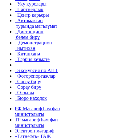
Уку курслары
Партнерлык
Центр карьеры
Автомәктәп
турында мәгълүмат
Дистанцион
белем бирү
Демонстрацион
имтихан
Китапханә
Тәрбия хезмәте
Экскурсия по АПТ
Фоторепортажлар
Сорау бирү
Сорау бирү
Отзывы
Бюро находок
РФ Мәгариф һәм фән
министрлыгы
ТР мәгариф һәм фән
министрлыгы
Электрон мәгариф
«Татнефть» ГАҖ