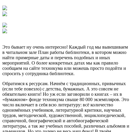
Это бывает ну очень интересно! Каждый год мы вывешиваем
в читальном зале План работы библиотеки, в котором можно
найти примерные даты и перечень подобных и иных
мероприятий. О более конкретных датах мы как правило
сообщаем на сайте техникума или можешь просто подойти и
спросить у сотрудника библиотеки.
Обратимся к ресурсам. Начнём с традиционных, привычных
(если тебе повезло) с детства, бумажных. А это совсем не
обязательно книги! Но уж если заговорили о книгах – их в
«бумажном» фонде техникума свыше 80 000 экземпляров. Это
число включает в себя всю литературу: всё количество
одноимённых учебников, литературной критики, научных
трудов, методической, художественной, энциклопедической,
справочной, биографической и автобиографической
литературы, а так же учебных пособий, различных альбомов и
альманахов. Но это далеко не весь наш фонд! В твоём