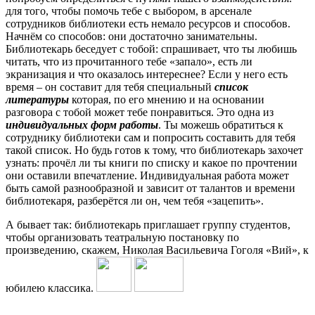
для того, чтобы помочь тебе с выбором, в арсенале
сотрудников библиотеки есть немало ресурсов и способов.
Начнём со способов: они достаточно занимательны.
Библиотекарь беседует с тобой: спрашивает, что ты любишь
читать, что из прочитанного тебе «запало», есть ли
экранизация и что оказалось интереснее? Если у него есть
время – он составит для тебя специальный
список
литературы
которая, по его мнению и на основании
разговора с тобой может тебе понравиться. Это одна из
индивидуальных форм работы
. Ты можешь обратиться к
сотруднику библиотеки сам и попросить составить для тебя
такой список. Но будь готов к тому, что библиотекарь захочет
узнать: прочёл ли ты книги по списку и какое по прочтении
они оставили впечатление. Индивидуальная работа может
быть самой разнообразной и зависит от талантов и времени
библиотекаря, разберётся ли он, чем тебя «зацепить».
А бывает так: библиотекарь приглашает группу студентов,
чтобы организовать театральную постановку по
произведению, скажем, Николая Васильевича Гоголя «Вий», к
юбилею классика.