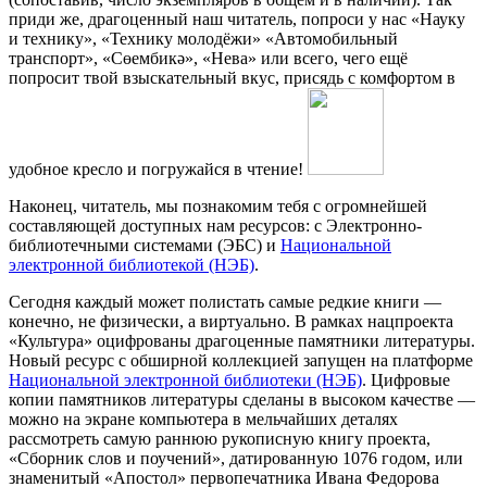
приди же, драгоценный наш читатель, попроси у нас «Науку
и технику», «Технику молодёжи» «Автомобильный
транспорт», «Сөембикә», «Нева» или всего, чего ещё
попросит твой взыскательный вкус, присядь с комфортом в
удобное кресло и погружайся в чтение!
Наконец, читатель, мы познакомим тебя с огромнейшей
составляющей доступных нам ресурсов: с Электронно-
библиотечными системами (ЭБС) и
Национальной
электронной библиотекой (НЭБ)
.
Сегодня каждый может полистать самые редкие книги —
конечно, не физически, а виртуально. В рамках нацпроекта
«Культура» оцифрованы драгоценные памятники литературы.
Новый ресурс с обширной коллекцией запущен на платформе
Национальной электронной библиотеки (НЭБ)
. Цифровые
копии памятников литературы сделаны в высоком качестве —
можно на экране компьютера в мельчайших деталях
рассмотреть самую раннюю рукописную книгу проекта,
«Сборник слов и поучений», датированную 1076 годом, или
знаменитый «Апостол» первопечатника Ивана Федорова