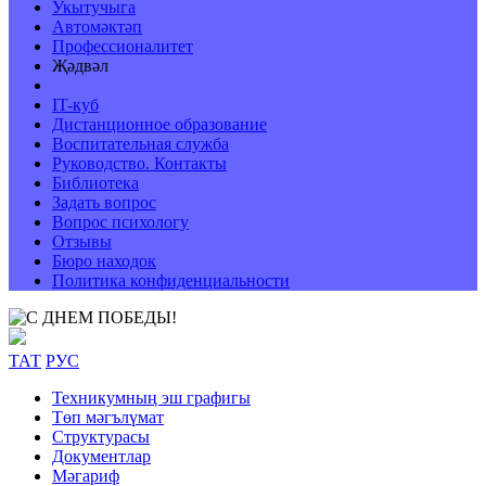
Укытучыга
Автомәктәп
Профессионалитет
Җәдвәл
IT-куб
Дистанционное образование
Воспитательная служба
Руководство. Контакты
Библиотека
Задать вопрос
Вопрос психологу
Отзывы
Бюро находок
Политика конфиденциальности
ТАТ
РУС
Техникумның эш графигы
Төп мәгълүмат
Структурасы
Документлар
Мәгариф