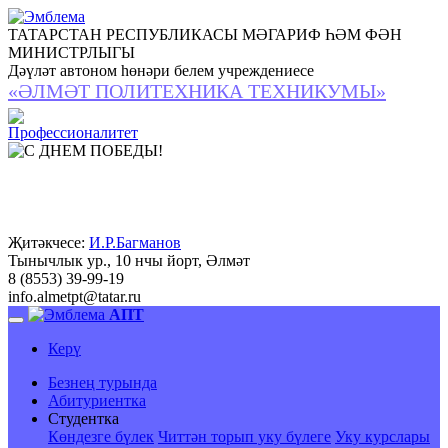
ТАТАРСТАН РЕСПУБЛИКАСЫ МӘГАРИФ ҺӘМ ФӘН
МИНИСТРЛЫГЫ
Дәүләт автоном һөнәри белем учреждениесе
«ӘЛМӘТ ПОЛИТЕХНИКА ТЕХНИКУМЫ»
Җитәкчесе:
И.Р.Багманов
Тынычлык ур., 10 нчы йорт, Әлмәт
8 (8553) 39-99-19
info.almetpt
@
tatar.ru
АПТ
Керү
Безнең турында
Абитуриентка
Студентка
Көндезге бүлек
Читтән торып уку бүлеге
Уку курслары