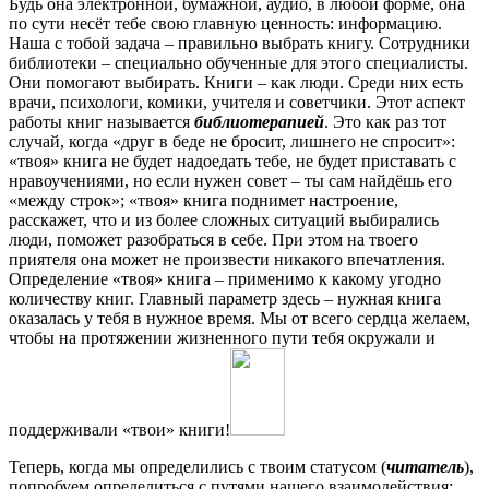
Будь она электронной, бумажной, аудио, в любой форме, она
по сути несёт тебе свою главную ценность: информацию.
Наша с тобой задача – правильно выбрать книгу. Сотрудники
библиотеки – специально обученные для этого специалисты.
Они помогают выбирать. Книги – как люди. Среди них есть
врачи, психологи, комики, учителя и советчики. Этот аспект
работы книг называется
библиотерапией
. Это как раз тот
случай, когда «друг в беде не бросит, лишнего не спросит»:
«твоя» книга не будет надоедать тебе, не будет приставать с
нравоучениями, но если нужен совет – ты сам найдёшь его
«между строк»; «твоя» книга поднимет настроение,
расскажет, что и из более сложных ситуаций выбирались
люди, поможет разобраться в себе. При этом на твоего
приятеля она может не произвести никакого впечатления.
Определение «твоя» книга – применимо к какому угодно
количеству книг. Главный параметр здесь – нужная книга
оказалась у тебя в нужное время. Мы от всего сердца желаем,
чтобы на протяжении жизненного пути тебя окружали и
поддерживали «твои» книги!
Теперь, когда мы определились с твоим статусом (
читатель
),
попробуем определиться с путями нашего взаимодействия: