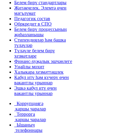
Белем бирү стандартлары
Җитәкчелек. Элемтә өчен
мәгълүмат
Педагогик состав
Обркредит в СПО
Белем бирү процессының
җиһазланышы
Стипендияләр һәм башка
түләүләр
Түләүле белем бирү
хезмәтләре
Финанс-хуҗалык эшчәнлеге
Уңайлы мохит
Халыкара хезмәттәшлек
Кабул итү һәм күчерү өчен
вакантлы урыннар
Эшкә кабул итү өчен
вакантлы урыннар
Коррупциягә
каршы чаралар
Террорга
каршы чаралар
Ышаныч
телефоннары