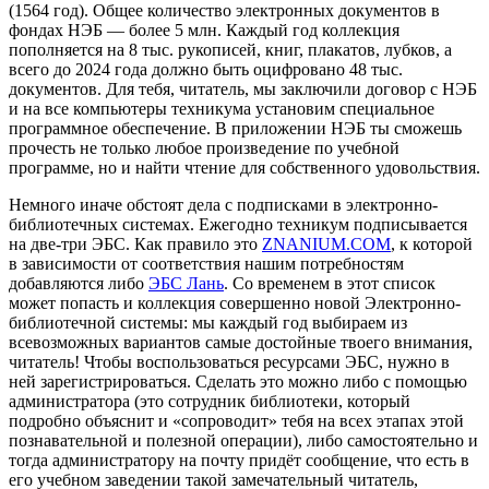
(1564 год). Общее количество электронных документов в
фондах НЭБ — более 5 млн. Каждый год коллекция
пополняется на 8 тыс. рукописей, книг, плакатов, лубков, а
всего до 2024 года должно быть оцифровано 48 тыс.
документов. Для тебя, читатель, мы заключили договор с НЭБ
и на все компьютеры техникума установим специальное
программное обеспечение. В приложении НЭБ ты сможешь
прочесть не только любое произведение по учебной
программе, но и найти чтение для собственного удовольствия.
Немного иначе обстоят дела с подписками в электронно-
библиотечных системах. Ежегодно техникум подписывается
на две-три ЭБС. Как правило это
ZNANIUM.COM
, к которой
в зависимости от соответствия нашим потребностям
добавляются либо
ЭБС Лань
. Со временем в этот список
может попасть и коллекция совершенно новой Электронно-
библиотечной системы: мы каждый год выбираем из
всевозможных вариантов самые достойные твоего внимания,
читатель! Чтобы воспользоваться ресурсами ЭБС, нужно в
ней зарегистрироваться. Сделать это можно либо с помощью
администратора (это сотрудник библиотеки, который
подробно объяснит и «сопроводит» тебя на всех этапах этой
познавательной и полезной операции), либо самостоятельно и
тогда администратору на почту придёт сообщение, что есть в
его учебном заведении такой замечательный читатель,