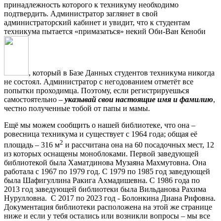
принадлежность которого к техникуму необходимо
подтвердить. Администратор заглянет в свой
администраторский кабинет и увидит, что к студентам
техникума пытается «примазаться» некий Оби-Ван Кеноби
, который в Базе Данных студентов техникума никогда
не состоял. Администратор с негодованием отметёт все
попытки проходимца. Поэтому, если регистрируешься
самостоятельно –
указывай свои настоящие имя и фамилию
,
честно полученные тобой от папы и мамы.
Ещё мы можем сообщить о нашей библиотеке, что она –
ровесница техникума и существует с 1964 года; общая её
2
площадь – 316 м
и рассчитана она на 60 посадочных мест, 12
из которых оснащены моноблоками. Первой заведующей
библиотекой была Хаматдинова Музаяна Махмутовна. Она
работала с 1967 по 1979 год. С 1979 по 1985 год заведующей
была Шафигуллина Ракига Ахмадишевна. С 1986 года по
2013 год заведующей библиотеки была Вильданова Рахима
Нурулловна. С 2017 по 2023 год - Болонкина Диана Рифовна.
Документация библиотеки расположена на этой же странице
ниже и если у тебя остались или возникли вопросы – мы все