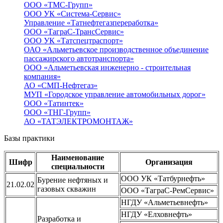
ООО «ТМС-Групп»
ООО УК «Система-Сервис»
Управление «Татнефтегазпереработка»
ООО «ТаграС-ТрансСервис»
ООО УК «Татспецтраспорт»
ОАО «Альметьевское производственное объединение
пассажирского автотранспорта»
ООО «Альметьевская инженерно - строительная
компания»
АО «СМП-Нефтегаз»
МУП «Городское управление автомобильных дорог»
ООО «Татинтек»
ООО «ТНГ-Групп»
АО «ТАТЭЛЕКТРОМОНТАЖ»
Базы практики
Наименование
Шифр
Организация
специальности
ООО УК «Татбурнефть»
Бурение нефтяных и
21.02.02
газовых скважин
ООО «ТаграС-РемСервис»
НГДУ «Альметьевнефть»
НГДУ «Елховнефть»
Разработка и