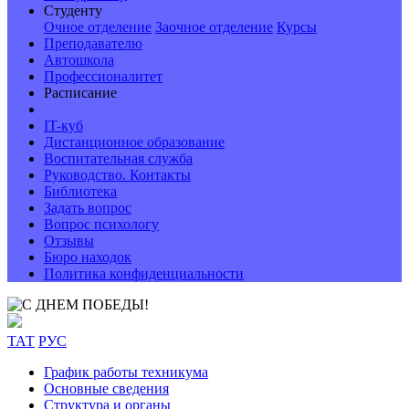
Студенту
Очное отделение
Заочное отделение
Курсы
Преподавателю
Автошкола
Профессионалитет
Расписание
IT-куб
Дистанционное образование
Воспитательная служба
Руководство. Контакты
Библиотека
Задать вопрос
Вопрос психологу
Отзывы
Бюро находок
Политика конфиденциальности
ТАТ
РУС
График работы техникума
Основные сведения
Структура и органы