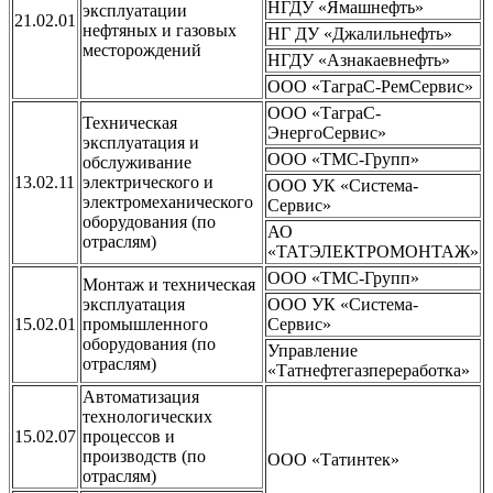
НГДУ «Ямашнефть»
эксплуатации
21.02.01
нефтяных и газовых
НГ ДУ «Джалильнефть»
месторождений
НГДУ «Азнакаевнефть»
ООО «ТаграС-РемСервис»
ООО «ТаграС-
Техническая
ЭнергоСервис»
эксплуатация и
ООО «ТМС-Групп»
обслуживание
13.02.11
электрического и
ООО УК «Система-
электромеханического
Сервис»
оборудования (по
АО
отраслям)
«ТАТЭЛЕКТРОМОНТАЖ»
ООО «ТМС-Групп»
Монтаж и техническая
эксплуатация
ООО УК «Система-
15.02.01
промышленного
Сервис»
оборудования (по
Управление
отраслям)
«Татнефтегазпереработка»
Автоматизация
технологических
15.02.07
процессов и
производств (по
ООО «Татинтек»
отраслям)