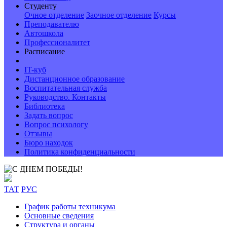
Студенту
Очное отделение
Заочное отделение
Курсы
Преподавателю
Автошкола
Профессионалитет
Расписание
IT-куб
Дистанционное образование
Воспитательная служба
Руководство. Контакты
Библиотека
Задать вопрос
Вопрос психологу
Отзывы
Бюро находок
Политика конфиденциальности
ТАТ
РУС
График работы техникума
Основные сведения
Структура и органы