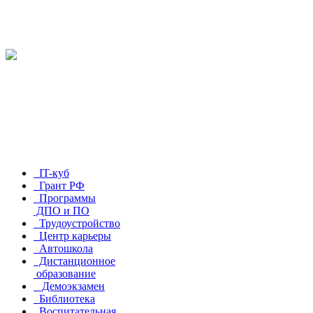
IT-куб
Грант РФ
Программы
ДПО и ПО
Трудоустройство
Центр карьеры
Автошкола
Дистанционное
образование
Демоэкзамен
Библиотека
Воспитательная