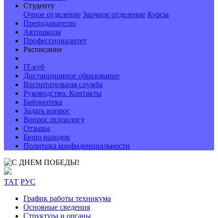
Студенту
Очное отделение
Заочное отделение
Курсы
Преподавателю
Автошкола
Профессионалитет
Расписание
IT-куб
Дистанционное образование
Воспитательная служба
Руководство. Контакты
Библиотека
Задать вопрос
Вопрос психологу
Отзывы
Бюро находок
Политика конфиденциальности
ТАТ
РУС
График работы техникума
Основные сведения
Структура и органы