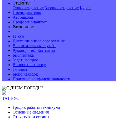
Студенту
Очное отделение
Заочное отделение
Курсы
Преподавателю
Автошкола
Профессионалитет
Расписание
IT-куб
Дистанционное образование
Воспитательная служба
Руководство. Контакты
Библиотека
Задать вопрос
Вопрос психологу
Отзывы
Бюро находок
Политика конфиденциальности
ТАТ
РУС
График работы техникума
Основные сведения
Структура и органы