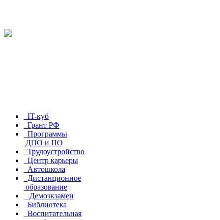
IT-куб
Грант РФ
Программы
ДПО и ПО
Трудоустройство
Центр карьеры
Автошкола
Дистанционное
образование
Демоэкзамен
Библиотека
Воспитательная