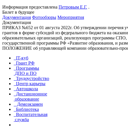
Информация предоставлена
Петровым Е.Г.
.
Билет в будущее
Документация
Фотообзоры
Мероприятия
Документация
ПРИКАЗ №652 от 01 августа 2022г. Об утверждении перечня уча
грантов в форме субсидий из федерального бюджета на оказан
образовательных организаций, реализующих программы СПО, и
государственной программы РФ «Развитие образования, и раз
ПОЛОЖЕНИЕ об управляющей компании образовательно-произв
IT-куб
Грант РФ
Программы
ДПО и ПО
Трудоустройство
Центр карьеры
Автошкола
Дистанционное
образование
Демоэкзамен
Библиотека
Воспитательная
служба