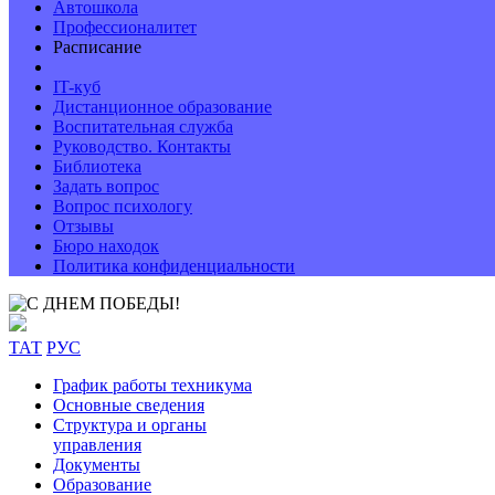
Автошкола
Профессионалитет
Расписание
IT-куб
Дистанционное образование
Воспитательная служба
Руководство. Контакты
Библиотека
Задать вопрос
Вопрос психологу
Отзывы
Бюро находок
Политика конфиденциальности
ТАТ
РУС
График работы техникума
Основные сведения
Структура и органы
управления
Документы
Образование