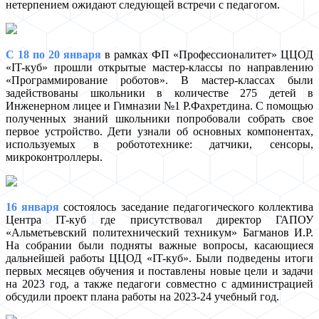
нетерпением ожидают следующей встречи с педагогом.
С 18 по 20 января
в рамках ФП «Профессионалитет» ЦЦОД
«IT-куб» прошли открытые мастер-классы по направлению
«Программирование роботов». В мастер-классах были
задействованы школьники в количестве 275 детей в
Инженерном лицее и Гимназии №1 Р.Фахретдина. С помощью
полученных знаний школьники попробовали собрать свое
первое устройство. Дети узнали об основных компонентах,
используемых в робототехнике: датчики, сенсоры,
микроконтроллеры.
16 января
состоялось заседание педагогического коллектива
Центра IT-куб где присутствовал директор ГАПОУ
«Альметьевский политехнический техникум» Багманов И.Р.
На собрании были подняты важные вопросы, касающиеся
дальнейшей работы ЦЦОД «IT-куб». Были подведены итоги
первых месяцев обучения и поставлены новые цели и задачи
на 2023 год, а также педагоги совместно с администрацией
обсудили проект плана работы на 2023-24 учебный год.