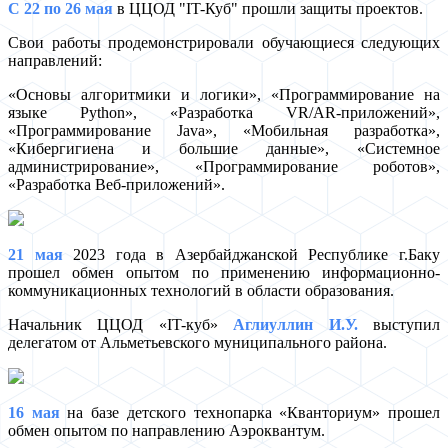
C 22 по 26 мая
в ЦЦОД "IT-Куб" прошли защиты проектов.
Свои работы продемонстрировали обучающиеся следующих
направлений:
«Основы алгоритмики и логики», «Программирование на
языке Python», «Разработка VR/AR-приложений»,
«Программирование Java», «Мобильная разработка»,
«Кибергигиена и большие данные», «Системное
администрирование», «Программирование роботов»,
«Разработка Веб-приложений».
21 мая
2023 года в Азербайджанской Республике г.Баку
прошел обмен опытом по применению информационно-
коммуникационных технологий в области образования.
Начальник ЦЦОД «IT-куб»
Аглиуллин И.У.
выступил
делегатом от Альметьевского муниципального района.
16 мая
на базе детского технопарка «Кванториум» прошел
обмен опытом по направлению Аэроквантум.