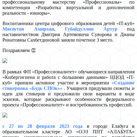
профессиональному мастерству «Профессионалы» по
компетенции «Разработка виртуальной и дополненной
реальности - юниоры».
Воспитанники центра цифрового образования детей «IT-куб»
Мясоутов Амирхан
,
Губайдуллин Артур
под
наставничеством Дмитрия Артемовича Суворова и Дианы
Ринатовны Сахбетдиновой заняли почетное 3 место.
Поздравляем 👏
В рамках ФП «Профессионалитет» обучающиеся направления
«Кибергигиена и работа с большими данными» ЦЦОД «IT-
куб» приняли активное участие в мероприятии
«Создание
стикерпака «Будь СПОк»»
. Учащиеся придумали сюжеты и
идеи для стикеров и предложили свои варианты в виде
эскизов, которые раскрывают особенности федерального
проекта «Профессионалитет» и востребованность профессий.
с 27 по 28 февраля 2023 года
в городе Елабуга в
образовательном кластере АО «ОЭЗ ППТ «АЛАБУГА»