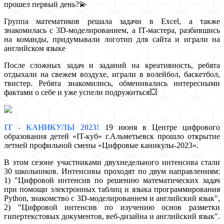
прошел первый день?💫
Группа математиков решала задачи в Excel, а также
знакомилась с 3D-моделированием, а IT-мастера, разбившись
на команды, придумывали логотип для сайта и играли на
английском языке
После сложных задач и заданий на креативность, ребята
отдыхали на свежем воздухе, играли в волейбол, баскетбол,
твистер. Ребята знакомились, обменивались интересными
фактами о себе и уже успели подружиться💥
IT - КАНИКУЛЫ 2023!
19 июня в Центре цифрового
образования детей «IT-куб» г.Альметьевск прошло открытие
летней профильной смены «Цифровые каникулы-2023».
В этом сезоне участниками двухнедельного интенсива стали
30 школьников. Интенсивы проходят по двум направлениям:
1) "Цифровой интенсив по решению математических задач
при помощи электронных таблиц и языка программирования
Python, знакомство с 3D-моделированием и английский язык",
2) "Цифровой интенсив по изучению основ разметки
гипертекстовых документов, веб-дизайна и английский язык".