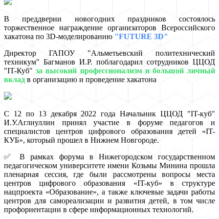
В преддверии новогодних праздников состоялось
торжественное награждение организаторов Всероссийского
хакатона по 3D-моделированию
"FUTURE 3D"
Директор ГАПОУ "Альметьевский политехнический
техникум" Багманов И.Р. поблагодарил сотрудников ЦЦОД
"IT-Куб"
за высокий профессионализм и большой личный
вклад
в организацию и проведение хакатона
С 12 по 13 декабря 2022 года Начальник ЦЦОД "IT-куб"
И.У.Аглиуллин принял участие в форуме педагогов и
специалистов центров цифрового образования детей «IT-
КУБ», который прошел в Нижнем Новгороде.
✅ В рамках форума в Нижегородском государственном
педагогическом университете имени Козьмы Минина прошла
пленарная сессия, где были рассмотрены вопросы места
центров цифрового образования «IT-куб» в структуре
нацпроекта «Образование», а также ключевые задачи работы
центров для самореализации и развития детей, в том числе
профориентации в сфере информационных технологий.