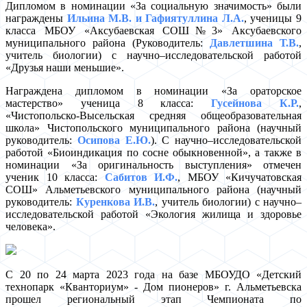
Дипломом в номинации «За социальную значимость» были
награждены
Ильина М.В. и Гафиятуллина Л.А.
, ученицы 9
класса МБОУ «Аксубаевская СОШ№3» Аксубаевского
муниципального района (Руководитель:
Давлетшина Т.В.
,
учитель биологии) с научно–исследовательской работой
«Друзья наши меньшие».
Награждена дипломом в номинации «За ораторское
мастерство» ученица 8 класса:
Гусейнова К.Р.
,
«Чистопольско-Высельская средняя общеобразовательная
школа» Чистопольского муниципального района (научный
руководитель:
Осипова Е.Ю.
). С научно–исследовательской
работой «Биоиндикация по сосне обыкновенной», а также в
номинации «За оригинальность выступления» отмечен
ученик 10 класса:
Сабитов И.Ф.
, МБОУ «Кичучатовская
СОШ» Альметьевского муниципального района (научный
руководитель:
Куренкова И.В.
, учитель биологии) с научно–
исследовательской работой «Экология жилища и здоровье
человека».
С 20 по 24 марта 2023 года на базе МБОУДО «Детский
технопарк «Кванториум» - Дом пионеров» г. Альметьевска
прошел региональный этап Чемпионата по