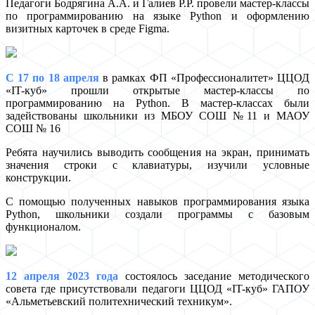
Педагоги Бодрягина А.А. и Галиев Р.Р. провели мастер-классы
по программированию на языке Python и оформлению
визитных карточек в среде Figma.
С 17 по 18 апреля
в рамках ФП «Профессионалитет» ЦЦОД
«IT-куб» прошли открытые мастер-классы по
программированию на Python. В мастер-классах были
задействованы школьники из МБОУ СОШ №11 и МАОУ
СОШ № 16
Ребята научились выводить сообщения на экран, принимать
значения строки с клавиатуры, изучили условные
конструкции.
С помощью полученных навыков программирования языка
Python, школьники создали программы с базовым
функционалом.
12 апреля 2023 года
состоялось заседание методического
совета где присутствовали педагоги ЦЦОД «IT-куб» ГАПОУ
«Альметьевский политехнический техникум».