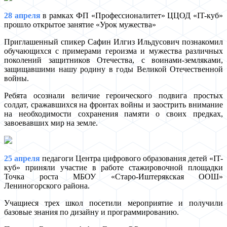
28 апреля
в рамках ФП «Профессионалитет» ЦЦОД «IT-куб»
прошло открытое занятие «Урок мужества»
Приглашенный спикер Сафин Илгиз Ильдусович познакомил
обучающихся с примерами героизма и мужества различных
поколений защитников Отечества, с воинами-земляками,
защищавшими нашу родину в годы Великой Отечественной
войны.
Ребята осознали величие героического подвига простых
солдат, сражавшихся на фронтах войны и заострить внимание
на необходимости сохранения памяти о своих предках,
завоевавших мир на земле.
25 апреля
педагоги Центра цифрового образования детей «IT-
куб» приняли участие в работе стажировочной площадки
Точка роста МБОУ «Старо-Иштерякская ООШ»
Лениногорского района.
Учащиеся трех школ посетили мероприятие и получили
базовые знания по дизайну и программированию.