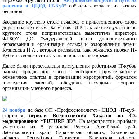
В рамках
Круглого стола
“Актуальные вопросы и пути их
решения в ЦЦОД IT-Куб”
собрались коллеги из разных
регионов.
Заседание круглого стола началось с приветственного слова
директора техникума Багманова И.Р. Так же всех участников
круглого стола поприветствовала заместитель директора
ФГБОУ ДО “Федеральный центр дополнительного
образования и организации отдыха и оздоровления детей”
Кузнецова И.А., которая рассказала, как рождался проект IT-
Куб и насколько это актуально в настоящее время.
Далее были представлены выступления работников IT-кубов
разных городов, после чего в свободном формате коллеги
обменялись опытом в организации мероприятий, форматом
проведения занятий, обсудили насущные вопросы
организации учебного процесса.
24 ноября
на базе ФП «Профессионалитет» ЦЦОД «IT-куб»
стартовал
первый Всероссийский Хакатон по 3D-
моделированию “FUTURE 3D”
. На мероприятие прибыли
участники из 8 регионов России: Алтайский край,
Забайкальский край, Саратовская область, Ульяновская
область, Республика Татарстан, Калужская область,