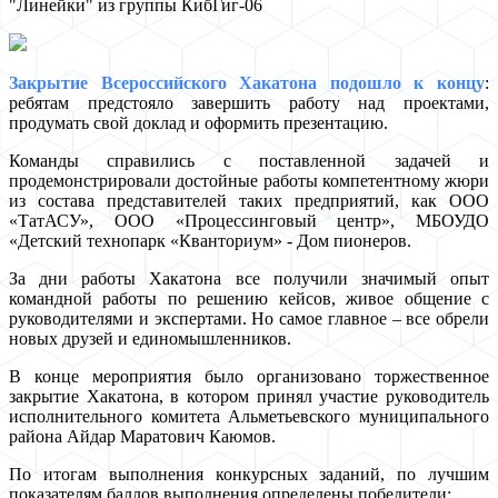
"Линейки" из группы КибГиг-06
Закрытие Всероссийского Хакатона подошло к концу
:
ребятам предстояло завершить работу над проектами,
продумать свой доклад и оформить презентацию.
Команды справились с поставленной задачей и
продемонстрировали достойные работы компетентному жюри
из состава представителей таких предприятий, как ООО
«ТатАСУ», ООО «Процессинговый центр», МБОУДО
«Детский технопарк «Кванториум» - Дом пионеров.
За дни работы Хакатона все получили значимый опыт
командной работы по решению кейсов, живое общение с
руководителями и экспертами. Но самое главное – все обрели
новых друзей и единомышленников.
В конце мероприятия было организовано торжественное
закрытие Хакатона, в котором принял участие руководитель
исполнительного комитета Альметьевского муниципального
района Айдар Маратович Каюмов.
По итогам выполнения конкурсных заданий, по лучшим
показателям баллов выполнения определены победители: