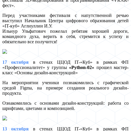
фестиваль 3D-моделирования и программирования «VRAR-
фест».
Перед участниками фестиваля с напутственной речью
выступил Начальник Центра цифрового образования детей
«IT-куб» Аглиуллин И.У.
Ильнур Ульфатович пожелал ребятам хорошей дороги,
командного духа, верить в себя, стремится к успеху и
обязательно все получится!
17 октября
в стенах ЦЦОД IT-«Куб» в рамках ФП
«Профессионалитет» у группы
«Python-02»
прошел мастер-
класс «Основы дизайн-конструкций»
На мероприятии ученики познакомились с графической
средой Figma, на примере создания реального дизайн-
продукта.
Ознакомились с основами дизайн-конструкций: работа со
шрифтами, цветами и композицией.
13 октября
в стенах ЦЦОД IT-«Куб» в рамках ФП