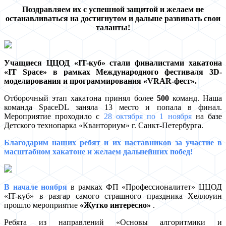
Поздравляем их с успешной защитой и желаем не
останавливаться на достигнутом и дальше развивать свои
таланты!
Учащиеся ЦЦОД «IT-куб» стали финалистами хакатона
«IT Space» в рамках Международного фестиваля 3D-
моделирования и программирования «VRAR-фест».
Отборочный этап хакатона принял более
500
команд. Наша
команда SpaceDL заняла 13 место и попала в финал.
Мероприятие проходило с
28 октября по 1 ноября
на базе
Детского технопарка «Кванториум» г. Санкт-Петербурга.
Благодарим наших ребят и их наставников за участие в
масштабном хакатоне и желаем дальнейших побед!
В начале ноября
в рамках ФП «Профессионалитет» ЦЦОД
«IT-куб» в разгар самого страшного праздника Хеллоуин
прошло мероприятие
«Жутко интересно»
.
Ребята из направлений «Основы алгоритмики и