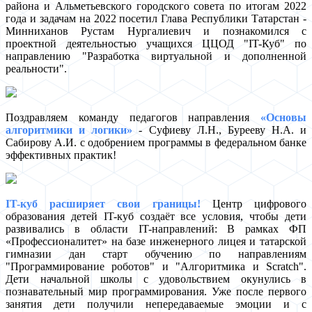
района и Альметьевского городского совета по итогам 2022
года и задачам на 2022 посетил Глава Республики Татарстан -
Минниханов Рустам Нургалиевич и познакомился с
проектной деятельностью учащихся ЦЦОД "IT-Куб" по
направлению "Разработка виртуальной и дополненной
реальности".
Поздравляем команду педагогов направления
«Основы
алгоритмики и логики»
- Суфиеву Л.Н., Бурееву Н.А. и
Сабирову А.И. с одобрением программы в федеральном банке
эффективных практик!
IT-куб расширяет свои границы!
Центр цифрового
образования детей IT-куб создаёт все условия, чтобы дети
развивались в области IT-направлений: В рамках ФП
«Профессионалитет» на базе инженерного лицея и татарской
гимназии дан старт обучению по направлениям
"Программирование роботов" и "Алгоритмика и Scratch".
Дети начальной школы с удовольствием окунулись в
познавательный мир программирования. Уже после первого
занятия дети получили непередаваемые эмоции и с