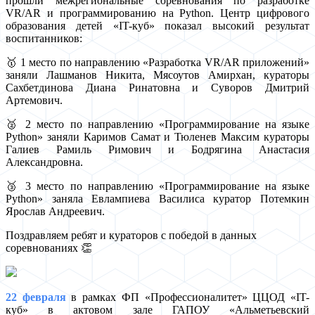
прошли межрегиональные соревнования по разработке
VR/AR и программированию на Python. Центр цифрового
образования детей «IT-куб» показал высокий результат
воспитанников:
🥇 1 место по направлению «Разработка VR/AR приложений»
заняли Лашманов Никита, Мясоутов Амирхан, кураторы
Сахбетдинова Диана Ринатовна и Суворов Дмитрий
Артемович.
🥈 2 место по направлению «Программирование на языке
Рython» заняли Каримов Самат и Тюленев Максим кураторы
Галиев Рамиль Римович и Бодрягина Анастасия
Александровна.
🥉 3 место по направлению «Программирование на языке
Рython» заняла Евлампиева Василиса куратор Потемкин
Ярослав Андреевич.
Поздравляем ребят и кураторов с победой в данных
соревнованиях 👏
22 февраля
в рамках ФП «Профессионалитет» ЦЦОД «IT-
куб» в актовом зале ГАПОУ «Альметьевский