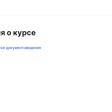
я о курсе
кое документоведение